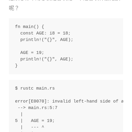
呢？
fn main() {
  const AGE: i8 = 18;
  println!("{}", AGE);
  AGE = 19;
  println!("{}", AGE);
}
$ rustc main.rs
error[E0070]: invalid left-hand side of assi
 --> main.rs:5:7
  |
5 |   AGE = 19;
  |   --- ^