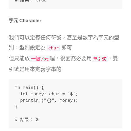
# 結果： true
字元 Character
我們可以定義任何符號，甚至是數字為字元的型
別，型別設定為
即可
char
但只能放
喔，後面務必要用
，雙
一個字元
單引號
引號是用來定義字串的
fn main() {
  let money: char = '$';
  println!("{}", money);
}
# 結果： $