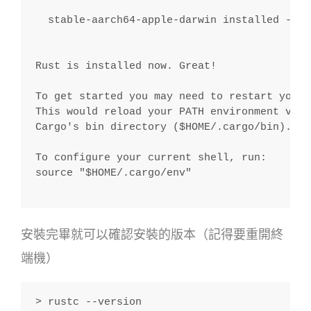
  stable-aarch64-apple-darwin installed - ru
Rust is installed now. Great!
To get started you may need to restart your 
This would reload your PATH environment vari
Cargo's bin directory ($HOME/.cargo/bin).
To configure your current shell, run:
source "$HOME/.cargo/env"
安裝完畢就可以確認安裝的版本（記得要重開終
端機）
> rustc --version