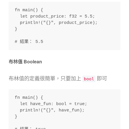
fn main() {
  let product_price: f32 = 5.5;
  println!("{}", product_price);
}
# 結果： 5.5
布林值 Boolean
布林值的定義很簡單，只要加上
即可
bool
fn main() {
  let have_fun: bool = true;
  println!("{}", have_fun);
}