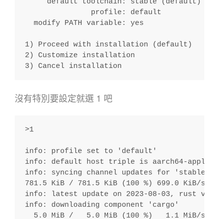
     default toolchain: stable (default)
               profile: default
  modify PATH variable: yes
1) Proceed with installation (default)
2) Customize installation
3) Cancel installation
沒有特別要設定就選 1 吧
>1
info: profile set to 'default'
info: default host triple is aarch64-apple-d
info: syncing channel updates for 'stable-aa
781.5 KiB / 781.5 KiB (100 %) 699.0 KiB/s in
info: latest update on 2023-08-03, rust vers
info: downloading component 'cargo'
  5.0 MiB /   5.0 MiB (100 %)   1.1 MiB/s in