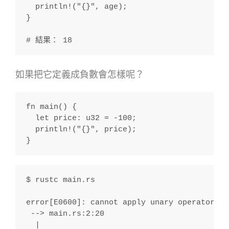
  println!("{}", age);
}
# 結果： 18
如果把它定義成負數會怎樣呢？
fn main() {
  let price: u32 = -100;
  println!("{}", price);
}
$ rustc main.rs
error[E0600]: cannot apply unary operator `-
 --> main.rs:2:20
  |