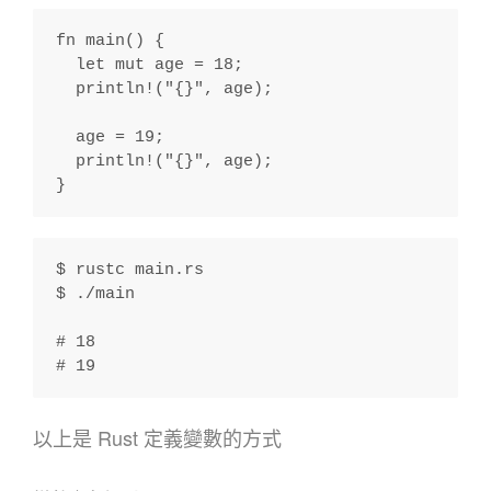
fn main() {
  let mut age = 18;
  println!("{}", age);
  age = 19;
  println!("{}", age);
}
$ rustc main.rs
$ ./main
# 18
# 19
以上是 Rust 定義變數的方式