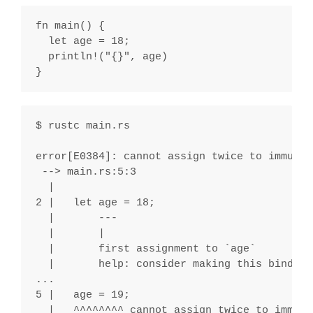
fn main() {
  let age = 18;
  println!("{}", age)
}
$ rustc main.rs
error[E0384]: cannot assign twice to immutab
 --> main.rs:5:3
  |
2 |   let age = 18;
  |       ---
  |       |
  |       first assignment to `age`
  |       help: consider making this binding
...
5 |   age = 19;
  |   ^^^^^^^^ cannot assign twice to immuta