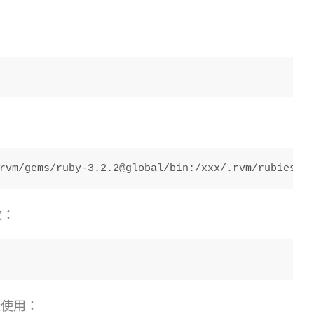
rvm/gems/ruby-3.2.2@global/bin:/xxx/.rvm/rubies/r
數：
樣使用：