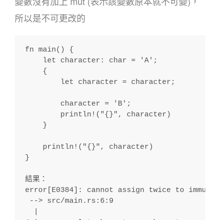
變數沒有加上 mut (表示該變數原本就不可變)，
所以是不可更改的
fn main() {
    let character: char = 'A';
    {
        let character = character;
        character = 'B';
        println!("{}", character)
    }
    println!("{}", character)
}
結果：
error[E0384]: cannot assign twice to immutab
 --> src/main.rs:6:9
  |