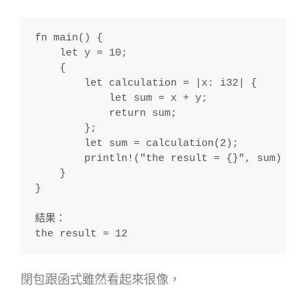
fn main() {
    let y = 10;
    {
        let calculation = |x: i32| {
            let sum = x + y;
            return sum;
        };
        let sum = calculation(2);
        println!("the result = {}", sum)
    }
}
結果：
the result = 12
閉包跟函式雖然看起來很像，