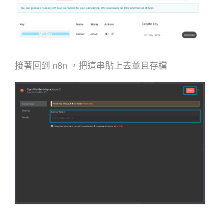
接著回到 n8n ，把這串貼上去並且存檔